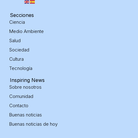
s
n
k
t
k
t
a
e
o
g
d
k
Secciones
r
i
Ciencia
a
n
m
-
Medio Ambiente
i
n
Salud
Sociedad
Cultura
Tecnología
Inspiring News
Sobre nosotros
Comunidad
Contacto
Buenas noticias
Buenas noticias
de hoy