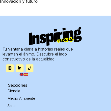
Innovación y futuro
Tu ventana diaria a historias reales que
levantan el ánimo. Descubre el lado
constructivo de la actualidad.
I
L
T
n
i
i
s
n
k
t
k
t
a
e
o
g
d
k
Secciones
r
i
Ciencia
a
n
m
-
Medio Ambiente
i
n
Salud