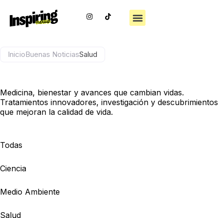
Ir
Menu
I
al
Buenas Noticias
Medio Ambiente
n
contenido
s
t
a
g
r
Inicio
Buenas Noticias
Salud
a
m
Salud
Medicina, bienestar y avances que cambian vidas.
Tratamientos innovadores, investigación y descubrimientos
que mejoran la calidad de vida.
Todas
Ciencia
Medio Ambiente
Salud