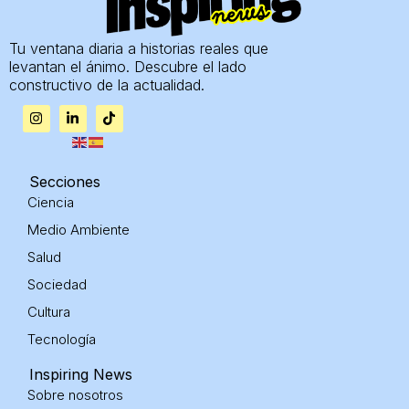
Tu ventana diaria a historias reales que
levantan el ánimo. Descubre el lado
constructivo de la actualidad.
I
L
T
n
i
i
s
n
k
t
k
t
a
e
o
g
d
k
Secciones
r
i
Ciencia
a
n
m
-
Medio Ambiente
i
n
Salud
Sociedad
Cultura
Tecnología
Inspiring News
Sobre nosotros