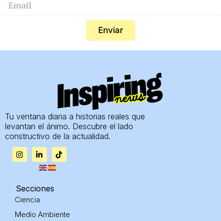
Enviar
Tu ventana diaria a historias reales que
levantan el ánimo. Descubre el lado
constructivo de la actualidad.
I
L
T
n
i
i
s
n
k
t
k
t
a
e
o
g
d
k
Secciones
r
i
Ciencia
a
n
m
-
Medio Ambiente
i