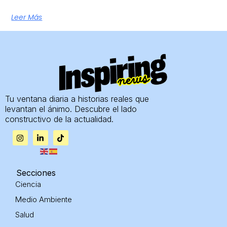
Leer Más
Tu ventana diaria a historias reales que
levantan el ánimo. Descubre el lado
constructivo de la actualidad.
I
L
T
n
i
i
s
n
k
t
k
t
a
e
o
g
d
k
Secciones
r
i
Ciencia
a
n
m
-
Medio Ambiente
i
n
Salud