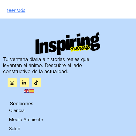
Leer Más
Tu ventana diaria a historias reales que
levantan el ánimo. Descubre el lado
constructivo de la actualidad.
I
L
T
n
i
i
s
n
k
t
k
t
a
e
o
g
d
k
Secciones
r
i
Ciencia
a
n
m
-
Medio Ambiente
i
n
Salud