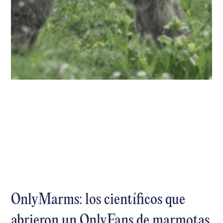
OnlyMarms: los científicos que
abrieron un OnlyFans de marmotas