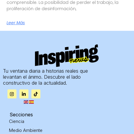
comprensible. La posibilidad de perder el trabajo, la
proliferación de desinformación,
Leer Más
Tu ventana diaria a historias reales que
levantan el ánimo. Descubre el lado
constructivo de la actualidad.
I
L
T
n
i
i
s
n
k
t
k
t
a
e
o
g
d
k
Secciones
r
i
Ciencia
a
n
m
-
Medio Ambiente
i