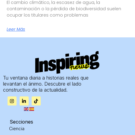
El cambio climático, la escasez de agua, la
contaminación o la pérdida de biodiversidad suelen
ocupar los titulares como problemas
Leer Más
Tu ventana diaria a historias reales que
levantan el ánimo. Descubre el lado
constructivo de la actualidad.
I
L
T
n
i
i
s
n
k
t
k
t
a
e
o
g
d
k
Secciones
r
i
Ciencia
a
n
m
-