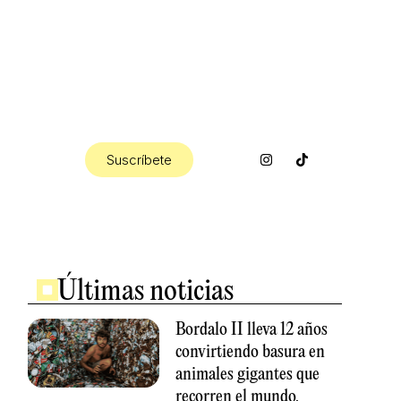
I
Suscríbete
n
s
t
a
g
r
a
m
Últimas noticias
Bordalo II lleva 12 años
convirtiendo basura en
animales gigantes que
recorren el mundo.