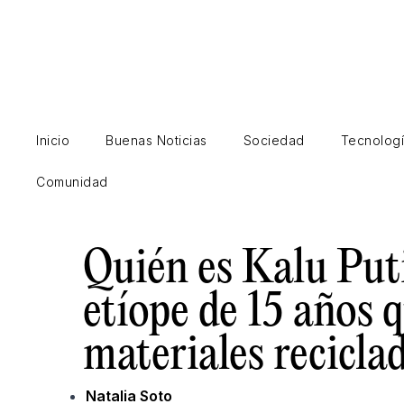
Ir
al
contenido
Inicio
Buenas Noticias
Sociedad
Tecnolog
Comunidad
Quién es Kalu Puti
etíope de 15 años
materiales reciclad
Natalia Soto