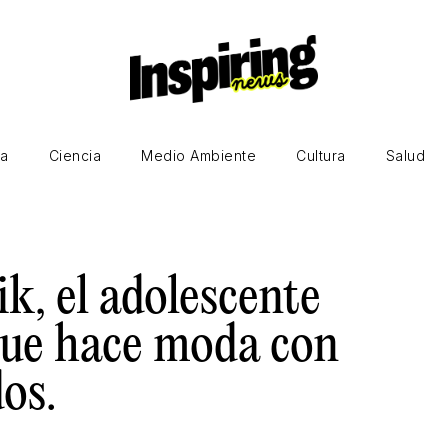
ía
Ciencia
Medio Ambiente
Cultura
Salud
k, el adolescente
 que hace moda con
os.