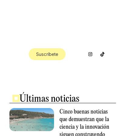
I
Suscríbete
n
s
t
a
g
r
a
m
Últimas noticias
Cinco buenas noticias
que demuestran que la
ciencia y la innovación
siguen construyendo