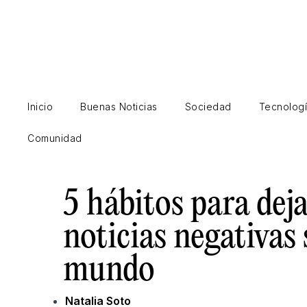
Ir
al
contenido
Inicio
Buenas Noticias
Sociedad
Tecnolog
Comunidad
5 hábitos para dej
noticias negativas 
mundo
Natalia Soto