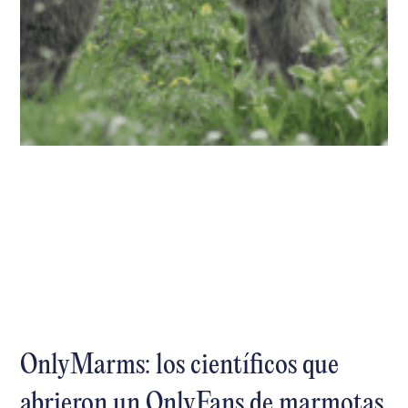
OnlyMarms: los científicos que
abrieron un OnlyFans de marmotas