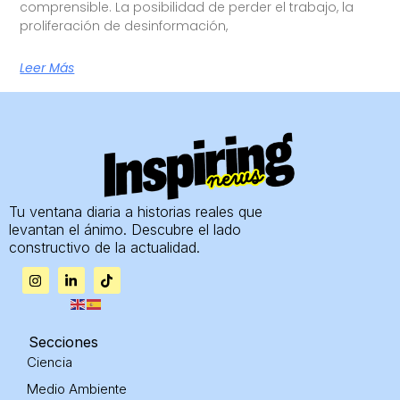
comprensible. La posibilidad de perder el trabajo, la
proliferación de desinformación,
Leer Más
Tu ventana diaria a historias reales que
levantan el ánimo. Descubre el lado
constructivo de la actualidad.
I
L
T
n
i
i
s
n
k
t
k
t
a
e
o
g
d
k
Secciones
r
i
Ciencia
a
n
m
-
Medio Ambiente
i