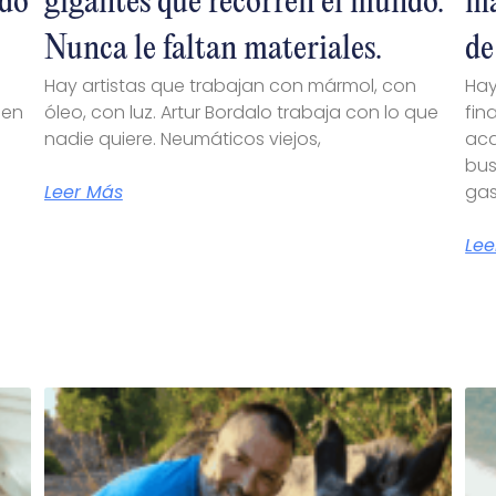
ndo
gigantes que recorren el mundo.
ma
Nunca le faltan materiales.
de
Hay artistas que trabajan con mármol, con
Hay
 en
óleo, con luz. Artur Bordalo trabaja con lo que
fin
nadie quiere. Neumáticos viejos,
aca
bus
Leer Más
gas
Lee