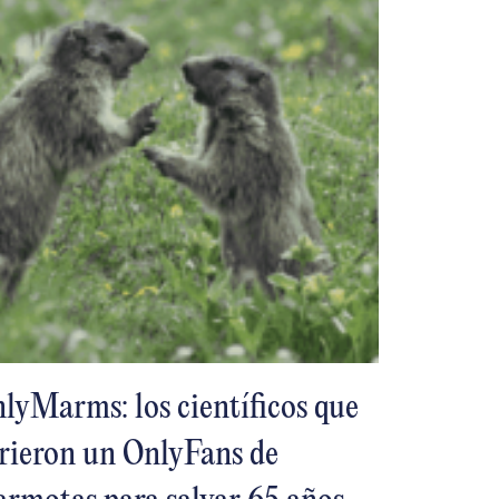
lyMarms: los científicos que
rieron un OnlyFans de