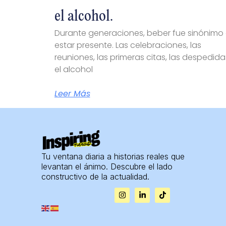
el alcohol.
Durante generaciones, beber fue sinónimo
estar presente. Las celebraciones, las
reuniones, las primeras citas, las despedid
el alcohol
Leer Más
Tu ventana diaria a historias reales que
levantan el ánimo. Descubre el lado
constructivo de la actualidad.
I
L
T
n
i
i
s
n
k
t
k
t
a
e
o