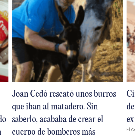
Joan Cedó rescató unos burros
Ci
que iban al matadero. Sin
de
do
saberlo, acababa de crear el
ex
El 
n
cuerpo de bomberos más