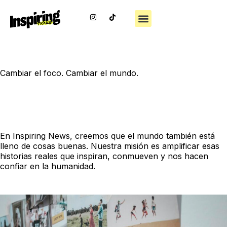
Ir
Menu
I
al
Buenas Noticias
Medio Ambiente
n
contenido
s
t
a
g
Nuestra Razón de Ser
r
a
m
Cambiar el foco. Cambiar el mundo.
✨ Nuestra misión
En Inspiring News, creemos que el mundo también está
lleno de cosas buenas. Nuestra misión es amplificar esas
historias reales que inspiran, conmueven y nos hacen
confiar en la humanidad.