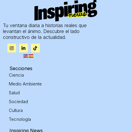
Tu ventana diaria a historias reales que
levantan el ánimo. Descubre el lado
constructivo de la actualidad.
I
L
T
n
i
i
s
n
k
t
k
t
a
e
o
g
d
k
Secciones
r
i
Ciencia
a
n
m
-
Medio Ambiente
i
n
Salud
Sociedad
Cultura
Tecnología
Inspiring News