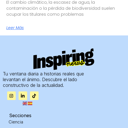
El cambio climático, la escasez de agua, la
contaminación o la pérdida de biodiversidad suelen
ocupar los titulares como problemas
Leer Más
Tu ventana diaria a historias reales que
levantan el ánimo. Descubre el lado
constructivo de la actualidad.
I
L
T
n
i
i
s
n
k
t
k
t
a
e
o
g
d
k
Secciones
r
i
Ciencia
a
n
m
-