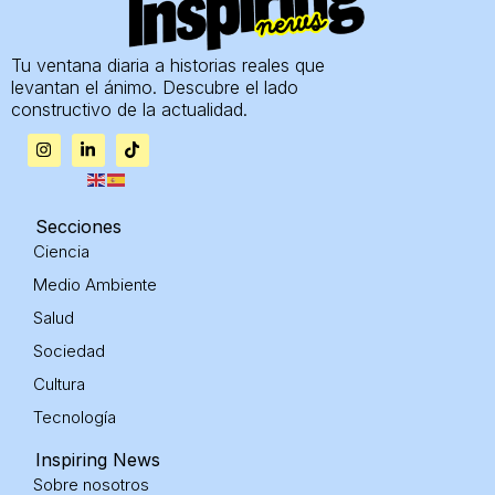
Tu ventana diaria a historias reales que
levantan el ánimo. Descubre el lado
constructivo de la actualidad.
I
L
T
n
i
i
s
n
k
t
k
t
a
e
o
g
d
k
Secciones
r
i
Ciencia
a
n
m
-
Medio Ambiente
i
n
Salud
Sociedad
Cultura
Tecnología
Inspiring News
Sobre nosotros